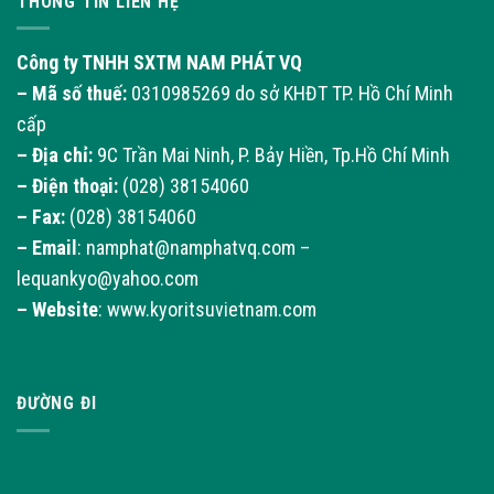
THÔNG TIN LIÊN HỆ
Công ty TNHH SXTM NAM PHÁT VQ
– Mã số thuế:
0310985269 do sở KHĐT TP. Hồ Chí Minh
cấp
– Địa chỉ:
9C Trần Mai Ninh, P. Bảy Hiền, Tp.Hồ Chí Minh
– Điện thoại:
(028) 38154060
– Fax:
(028) 38154060
–
Email
: namphat@namphatvq.com –
lequankyo@yahoo.com
–
Website
: www.kyoritsuvietnam.com
ĐƯỜNG ĐI