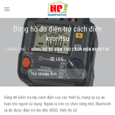
Skip
to
content
Đồng hồ đo điện trở cách điện
kyoritsu
TRANG CHỦ
/
ĐỒNG HỒ ĐO ĐIỆN TRỞ CÁCH ĐIỆN KYORITSU
LỌC
Dùng để kiểm tra lớp cách điện của các thiết bị, mang lại sự an
toàn cho người sử dụng. Ngoài ra còn có chức năng nhớ, Bluetooth
và đo được điện trở lên đến 40GΩ. Hiển thị số.