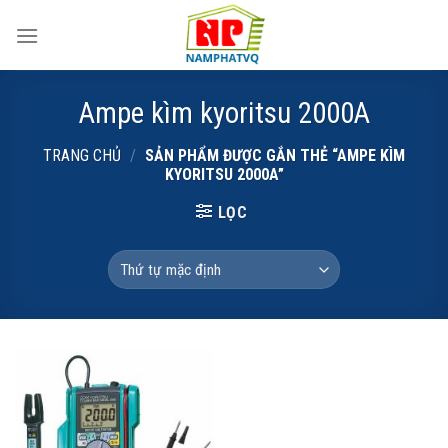
Skip
to
content
Ampe kìm kyoritsu 2000A
TRANG CHỦ
/
SẢN PHẨM ĐƯỢC GẮN THẺ “AMPE KÌM
KYORITSU 2000A”
LỌC