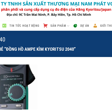
TIN TỨC HOẠT ĐỘNG
SẢN PHẨM
DỰ ÁN
GIỚI TH
040
 “ĐỒNG HỒ AMPE KÌM KYORITSU 2040”