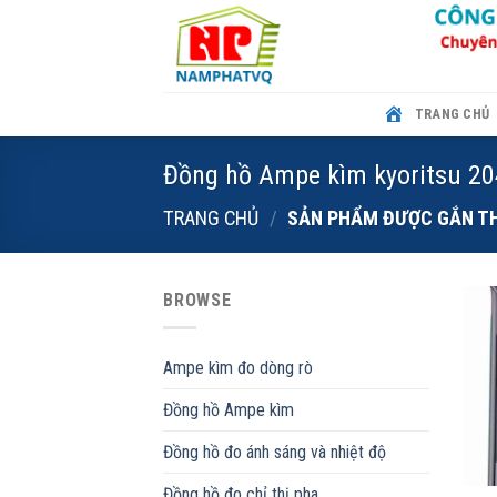
Skip
to
content
TRANG CHỦ
Đồng hồ Ampe kìm kyoritsu 2
TRANG CHỦ
/
SẢN PHẨM ĐƯỢC GẮN THẺ
BROWSE
Ampe kìm đo dòng rò
Đồng hồ Ampe kìm
Đồng hồ đo ánh sáng và nhiệt độ
Đồng hồ đo chỉ thị pha