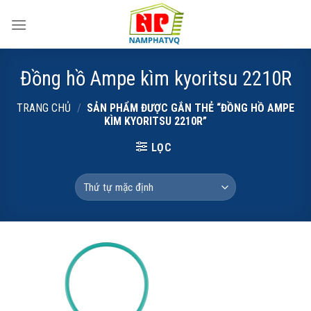
Skip
to
content
Đồng hồ Ampe kìm kyoritsu 2210R
TRANG CHỦ
/
SẢN PHẨM ĐƯỢC GẮN THẺ “ĐỒNG HỒ AMPE
KÌM KYORITSU 2210R”
LỌC