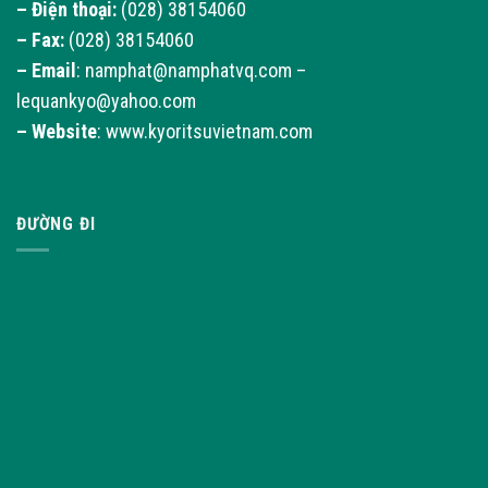
– Điện thoại:
(028) 38154060
– Fax:
(028) 38154060
–
Email
: namphat@namphatvq.com –
lequankyo@yahoo.com
–
Website
: www.kyoritsuvietnam.com
ĐƯỜNG ĐI