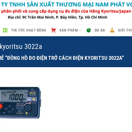
TIN TỨC HOẠT ĐỘNG
SẢN PHẨM
DỰ ÁN
GIỚI TH
 kyoritsu 3022a
 “ĐỒNG HỒ ĐO ĐIỆN TRỞ CÁCH ĐIỆN KYORITSU 3022A”