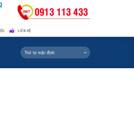
IỆU
LIÊN HỆ