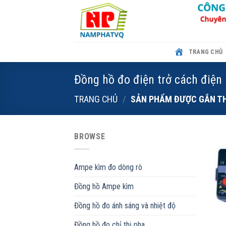
Skip
to
content
TRANG CHỦ
Đồng hồ đo điện trở cách điện
TRANG CHỦ
/
SẢN PHẨM ĐƯỢC GẮN THẺ
BROWSE
Ampe kìm đo dòng rò
Đồng hồ Ampe kìm
Đồng hồ đo ánh sáng và nhiệt độ
Đồng hồ đo chỉ thị pha