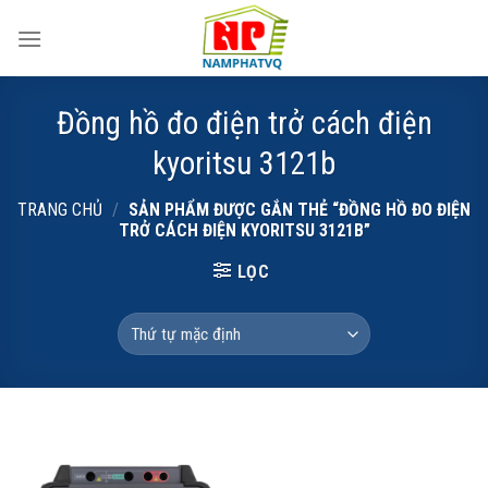
Skip
to
content
Đồng hồ đo điện trở cách điện
kyoritsu 3121b
TRANG CHỦ
/
SẢN PHẨM ĐƯỢC GẮN THẺ “ĐỒNG HỒ ĐO ĐIỆN
TRỞ CÁCH ĐIỆN KYORITSU 3121B”
LỌC