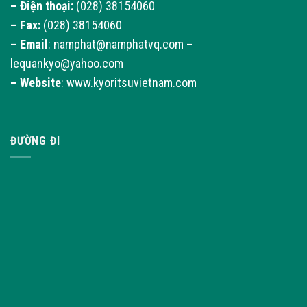
– Điện thoại:
(028) 38154060
– Fax:
(028) 38154060
–
Email
: namphat@namphatvq.com –
lequankyo@yahoo.com
–
Website
: www.kyoritsuvietnam.com
ĐƯỜNG ĐI