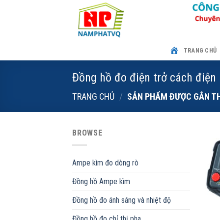
Skip
to
content
TRANG CHỦ
Đồng hồ đo điện trở cách điện
TRANG CHỦ
/
SẢN PHẨM ĐƯỢC GẮN THẺ
BROWSE
Ampe kìm đo dòng rò
Đồng hồ Ampe kìm
Đồng hồ đo ánh sáng và nhiệt độ
Đồng hồ đo chỉ thị pha