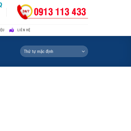
IỆU
LIÊN HỆ