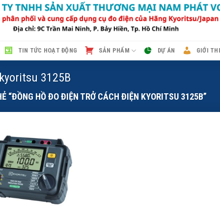
TIN TỨC HOẠT ĐỘNG
SẢN PHẨM
DỰ ÁN
GIỚI TH
 kyoritsu 3125B
 “ĐỒNG HỒ ĐO ĐIỆN TRỞ CÁCH ĐIỆN KYORITSU 3125B”