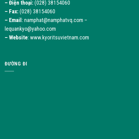
– Điện thoại:
(028) 38154060
– Fax:
(028) 38154060
–
Email
: namphat@namphatvq.com –
lequankyo@yahoo.com
–
Website
: www.kyoritsuvietnam.com
ĐƯỜNG ĐI