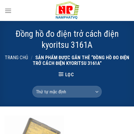
Skip
to
content
Đồng hồ đo điện trở cách điện
kyoritsu 3161A
TRANG CHỦ
/
SẢN PHẨM ĐƯỢC GẮN THẺ “ĐỒNG HỒ ĐO ĐIỆN
TRỞ CÁCH ĐIỆN KYORITSU 3161A”
LỌC