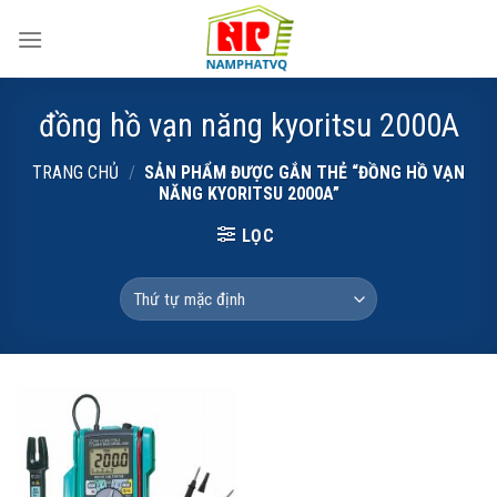
Skip
to
content
đồng hồ vạn năng kyoritsu 2000A
TRANG CHỦ
/
SẢN PHẨM ĐƯỢC GẮN THẺ “ĐỒNG HỒ VẠN
NĂNG KYORITSU 2000A”
LỌC