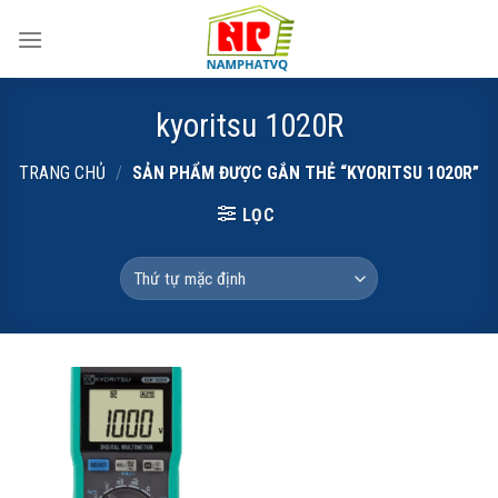
Skip
to
content
kyoritsu 1020R
TRANG CHỦ
/
SẢN PHẨM ĐƯỢC GẮN THẺ “KYORITSU 1020R”
LỌC