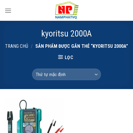
Skip
to
content
kyoritsu 2000A
TRANG CHỦ
/
SẢN PHẨM ĐƯỢC GẮN THẺ “KYORITSU 2000A”
LỌC