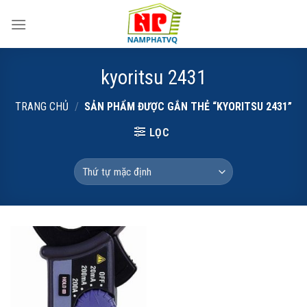
Skip
to
content
kyoritsu 2431
TRANG CHỦ
/
SẢN PHẨM ĐƯỢC GẮN THẺ “KYORITSU 2431”
LỌC