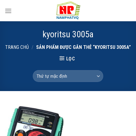
Skip
to
content
kyoritsu 3005a
TRANG CHỦ
/
SẢN PHẨM ĐƯỢC GẮN THẺ “KYORITSU 3005A”
LỌC