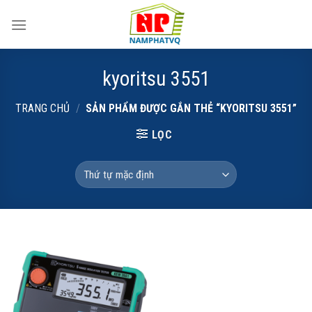
Skip
to
content
kyoritsu 3551
TRANG CHỦ
/
SẢN PHẨM ĐƯỢC GẮN THẺ “KYORITSU 3551”
LỌC