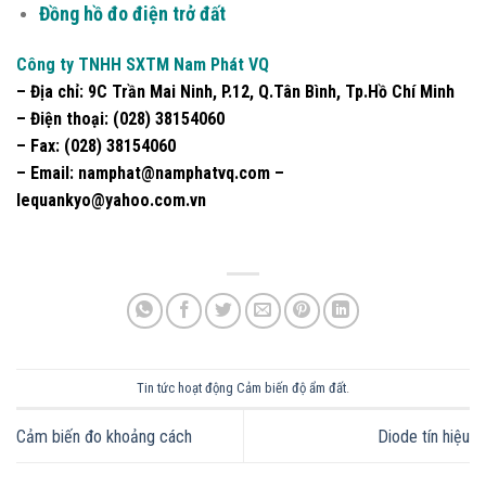
Đồng hồ đo điện trở đất
Công ty TNHH SXTM Nam Phát VQ
– Địa chỉ:
9C Trần Mai Ninh, P.12, Q.Tân Bình, Tp.Hồ Chí Minh
– Điện thoại:
(028) 38154060
– Fax:
(028) 38154060
–
Email
: namphat@namphatvq.com –
lequankyo@yahoo.com.vn
Tin tức hoạt động
Cảm biến độ ẩm đất
.
Cảm biến đo khoảng cách
Diode tín hiệu