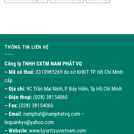
và
ứng
dụng
của
cảm
biến
THÔNG TIN LIÊN HỆ
Công ty TNHH SXTM NAM PHÁT VQ
– Mã số thuế:
0310985269 do sở KHĐT TP. Hồ Chí Minh
cấp
– Địa chỉ:
9C Trần Mai Ninh, P. Bảy Hiền, Tp.Hồ Chí Minh
– Điện thoại:
(028) 38154060
– Fax:
(028) 38154060
–
Email
: namphat@namphatvq.com –
lequankyo@yahoo.com
–
Website
: www.kyoritsuvietnam.com