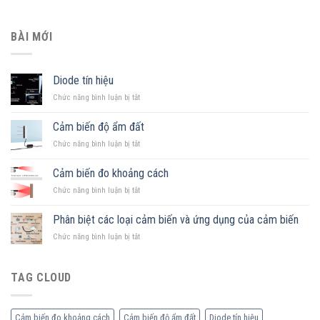
BÀI MỚI
Diode tín hiệu
ở
Chức năng bình luận bị tắt
Diode
tín
Cảm biến độ ẩm đất
hiệu
ở
Chức năng bình luận bị tắt
Cảm
biến
Cảm biến đo khoảng cách
độ
ở
Chức năng bình luận bị tắt
ẩm
Cảm
đất
biến
Phân biệt các loại cảm biến và ứng dụng của cảm biến
đo
ở
Chức năng bình luận bị tắt
khoảng
Phân
cách
biệt
các
TAG CLOUD
loại
cảm
biến
Cảm biến đo khoảng cách
Cảm biến độ ẩm đất
Diode tín hiệu