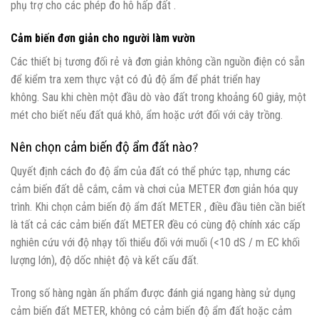
phụ trợ cho các phép đo hô hấp đất .
Cảm biến đơn giản cho người làm vườn
Các thiết bị tương đối rẻ và đơn giản không cần nguồn điện có sẵn
để kiểm tra xem thực vật có đủ độ ẩm để phát triển hay
không. Sau khi chèn một đầu dò vào đất trong khoảng 60 giây, một
mét cho biết nếu đất quá khô, ẩm hoặc ướt đối với cây trồng.
Nên chọn cảm biến độ ẩm đất nào?
Quyết định cách đo độ ẩm của đất có thể phức tạp, nhưng các
cảm biến đất dễ cắm, cắm và chơi của METER đơn giản hóa quy
trình. Khi chọn cảm biến độ ẩm đất METER , điều đầu tiên cần biết
là tất cả các cảm biến đất METER đều có cùng độ chính xác cấp
nghiên cứu với độ nhạy tối thiểu đối với muối (<10 dS / m EC khối
lượng lớn), độ dốc nhiệt độ và kết cấu đất.
Trong số hàng ngàn ấn phẩm được đánh giá ngang hàng sử dụng
cảm biến đất METER, không có cảm biến độ ẩm đất hoặc cảm