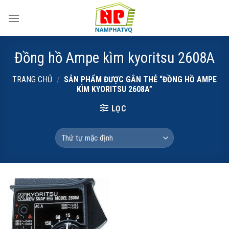
Skip
to
content
Đồng hồ Ampe kìm kyoritsu 2608A
TRANG CHỦ
/
SẢN PHẨM ĐƯỢC GẮN THẺ “ĐỒNG HỒ AMPE
KÌM KYORITSU 2608A”
LỌC