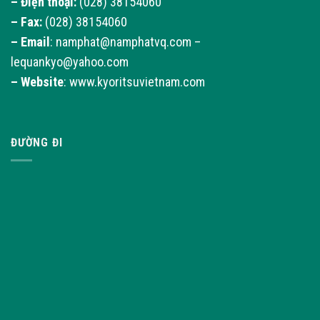
– Điện thoại:
(028) 38154060
– Fax:
(028) 38154060
–
Email
: namphat@namphatvq.com –
lequankyo@yahoo.com
–
Website
: www.kyoritsuvietnam.com
ĐƯỜNG ĐI