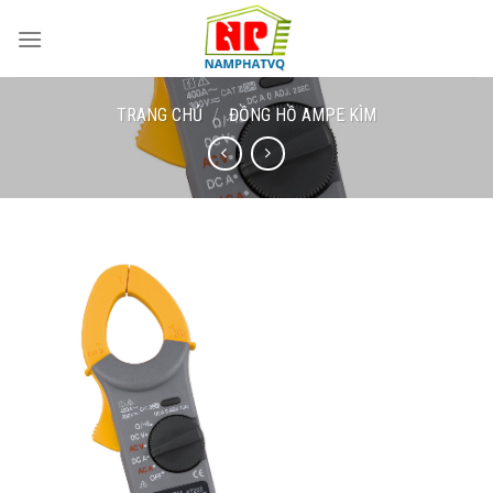
Skip
to
content
TRANG CHỦ
/
ĐỒNG HỒ AMPE KÌM