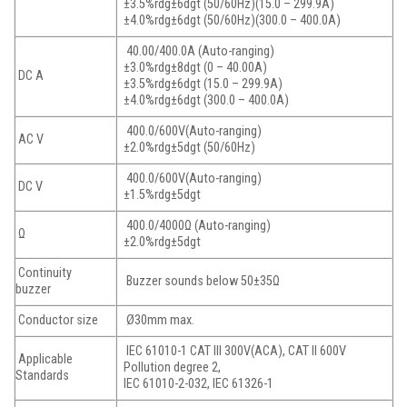
±3.5%rdg±6dgt (50/60Hz)(15.0 – 299.9A)
±4.0%rdg±6dgt (50/60Hz)(300.0 – 400.0A)
40.00/400.0A (Auto-ranging)
±3.0%rdg±8dgt (0 – 40.00A)
DC A
±3.5%rdg±6dgt (15.0 – 299.9A)
±4.0%rdg±6dgt (300.0 – 400.0A)
400.0/600V(Auto-ranging)
AC V
±2.0%rdg±5dgt (50/60Hz)
400.0/600V(Auto-ranging)
DC V
±1.5%rdg±5dgt
400.0/4000Ω (Auto-ranging)
Ω
±2.0%rdg±5dgt
Continuity
Buzzer sounds below 50±35Ω
buzzer
Conductor size
Ø30mm max.
IEC 61010-1 CAT III 300V(ACA), CAT II 600V
Applicable
Pollution degree 2,
Standards
IEC 61010-2-032, IEC 61326-1