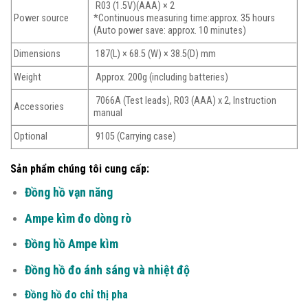
R03 (1.5V)(AAA) × 2
Power source
*Continuous measuring time:approx. 35 hours
(Auto power save: approx. 10 minutes)
Dimensions
187(L) × 68.5 (W) × 38.5(D) mm
Weight
Approx. 200g (including batteries)
7066A (Test leads), R03 (AAA) x 2, Instruction
Accessories
manual
Optional
9105 (Carrying case)
Sản phẩm chúng tôi cung cấp:
Đồng hồ vạn năng
Ampe kìm đo dòng rò
Đồng hồ Ampe kìm
Đồng hồ đo ánh sáng và nhiệt độ
Đồng hồ đo chỉ thị pha