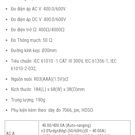
Đo điện áp AC V: 400.0/600V
Đo điện áp DC V: 400.0/600V
Đo điện trở Ω: 400Ω/4000Ω
Đo Thông mạch: 50 Ω
Đường kính kẹp: Ø30mm
Tiêu chuẩn: IEC 61010 -1 CAT III 300V, IEC 61356-1, IEC
61010-2-032,
Nguồn nuôi: R03(AAA)(1.5V)x2
Kích thước: 184(L) x 68(W) x 38(D)mm
Trọng lượng: 190g
Phụ kiện kèm theo: dây đo 7066, pin, HDSD.
40.00/400.0A (Auto-ranging)
±3.0%rdg±8dgt (50/60Hz)(0 – 40.00A)
AC A