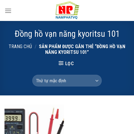
Skip
to
content
Đồng hồ vạn năng kyoritsu 101
TRANG CHỦ
/
SẢN PHẨM ĐƯỢC GẮN THẺ “ĐỒNG HỒ VẠN
NĂNG KYORITSU 101”
LỌC