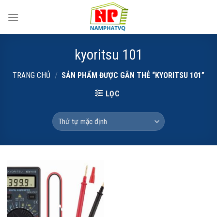
Skip
to
content
kyoritsu 101
TRANG CHỦ
/
SẢN PHẨM ĐƯỢC GẮN THẺ “KYORITSU 101”
LỌC