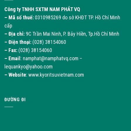
Công ty TNHH SXTM NAM PHÁT VQ
– Mã số thuế:
0310985269 do sở KHĐT TP. Hồ Chí Minh
cấp
– Địa chỉ:
9C Trần Mai Ninh, P. Bảy Hiền, Tp.Hồ Chí Minh
– Điện thoại:
(028) 38154060
– Fax:
(028) 38154060
–
Email
: namphat@namphatvq.com –
lequankyo@yahoo.com
–
Website
: www.kyoritsuvietnam.com
ĐƯỜNG ĐI