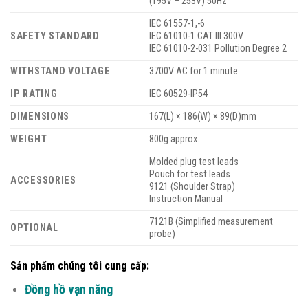
(195V – 253V) 50Hz
IEC 61557-1,-6
SAFETY STANDARD
IEC 61010-1 CAT III 300V
IEC 61010-2-031 Pollution Degree 2
WITHSTAND VOLTAGE
3700V AC for 1 minute
IP RATING
IEC 60529-IP54
DIMENSIONS
167(L) × 186(W) × 89(D)mm
WEIGHT
800g approx.
Molded plug test leads
Pouch for test leads
ACCESSORIES
9121 (Shoulder Strap)
Instruction Manual
7121B (Simplified measurement
OPTIONAL
probe)
Sản phẩm chúng tôi cung cấp:
Đồng hồ vạn năng