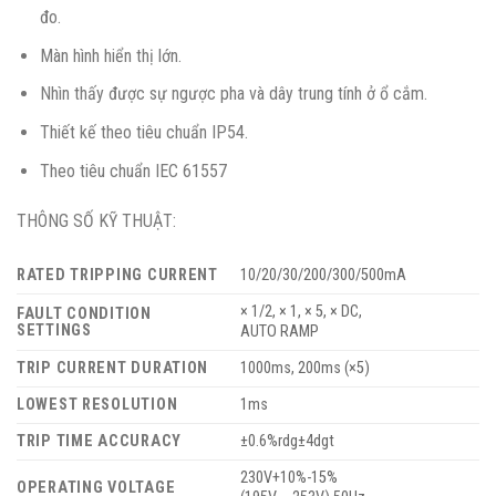
đo.
Màn hình hiển thị lớn.
Nhìn thấy được sự ngược pha và dây trung tính ở ổ cắm.
Thiết kế theo tiêu chuẩn IP54.
Theo tiêu chuẩn IEC 61557
THÔNG SỐ KỸ THUẬT:
RATED TRIPPING CURRENT
10/20/30/200/300/500mA
× 1/2, × 1, × 5, × DC,
FAULT CONDITION
SETTINGS
AUTO RAMP
TRIP CURRENT DURATION
1000ms, 200ms (×5)
LOWEST RESOLUTION
1ms
TRIP TIME ACCURACY
±0.6%rdg±4dgt
230V+10%-15%
OPERATING VOLTAGE