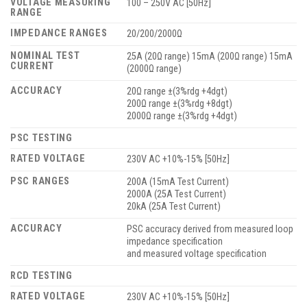
VOLTAGE MEASURING
100 – 250V AC [50Hz]
RANGE
IMPEDANCE RANGES
20/200/2000Ω
NOMINAL TEST
25A (20Ω range) 15mA (200Ω range) 15mA
CURRENT
(2000Ω range)
ACCURACY
20Ω range ±(3%rdg +4dgt)
200Ω range ±(3%rdg +8dgt)
2000Ω range ±(3%rdg +4dgt)
PSC TESTING
RATED VOLTAGE
230V AC +10%-15% [50Hz]
PSC RANGES
200A (15mA Test Current)
2000A (25A Test Current)
20kA (25A Test Current)
ACCURACY
PSC accuracy derived from measured loop
impedance specification
and measured voltage specification
RCD TESTING
RATED VOLTAGE
230V AC +10%-15% [50Hz]