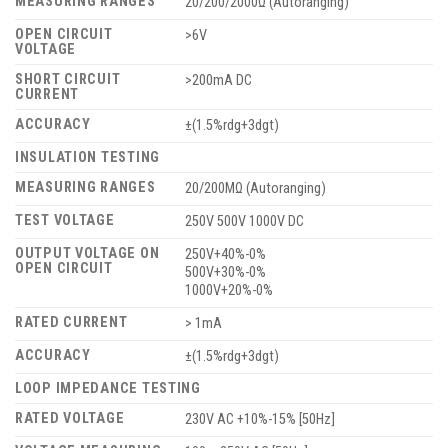
MEASURING RANGES
20/200/2000Ω (Autoranging)
OPEN CIRCUIT
>6V
VOLTAGE
SHORT CIRCUIT
>200mA DC
CURRENT
ACCURACY
±(1.5%rdg+3dgt)
INSULATION TESTING
MEASURING RANGES
20/200MΩ (Autoranging)
TEST VOLTAGE
250V 500V 1000V DC
OUTPUT VOLTAGE ON
250V+40%-0%
OPEN CIRCUIT
500V+30%-0%
1000V+20%-0%
RATED CURRENT
> 1mA
ACCURACY
±(1.5%rdg+3dgt)
LOOP IMPEDANCE TESTING
RATED VOLTAGE
230V AC +10%-15% [50Hz]