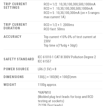
TRIP CURRENT
RCD × 1/2 : 10,30,100,300,500,1000mA
SETTINGS
RCD × 1 : 10,30,100,300,500,1000mA
RCD × 5 : 10,30,100,300mA (on × 5 ranges
max current 1A)
TRIP CURRENT
RCD × 1/2 × 1: 2000ms
DURATION
RCD fast: 50ms
ACCURACY
Trip current +10%-0% of test current at
230V
Trip time ±(1%rdg + 3dgt)
IEC 61010-1 CAT III 300V Pollution Degree 2
SAFETY STANDARD
IEC 61557
POWER SOURCE
LR6 (1.5V) × 8
DIMENSIONS
130(L) × 183(W) × 100(D)mm
WEIGHT
1100g approx.
*KAPM10
(Molded plug test leads for loop and RCD
testing at sockets)
7122B (Test leads)